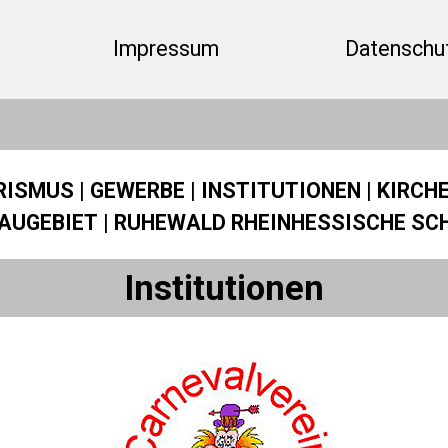
Menü überspringen
Impressum
Datenschut
RISMUS
|
GEWERBE
|
INSTITUTIONEN
|
KIRCH
AUGEBIET
|
RUHEWALD RHEINHESSISCHE SC
Institutionen