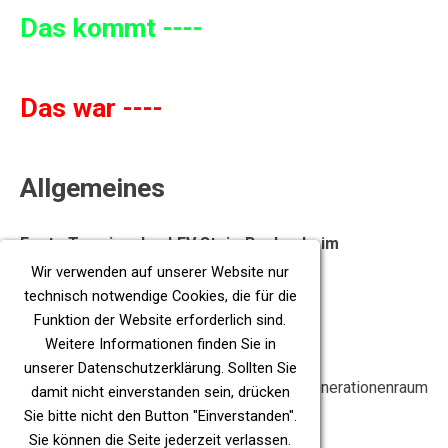
Das kommt ----
Das war ----
Allgemeines
Feste Termine des LFV Stein-Bockenheim
Jeden Montag:
Wir verwenden auf unserer Website nur
Yoga Gruppe 1 - 18:15 Uhr, Gemeindehalle
technisch notwendige Cookies, die für die
Yoga Gruppe 2 - 19:45 Uhr, Gemeindehalle
Funktion der Website erforderlich sind.
Weitere Informationen finden Sie in
Ein Mal im Monat bei vorheriger Absprache
unserer
Datenschutzerklärung
. Sollten Sie
Kreativtreff - 19:00 - 21:00 Uhr - Mehrgenerationenraum
damit nicht einverstanden sein, drücken
Gemeindehalle
Sie bitte nicht den Button "Einverstanden".
Sie können die Seite jederzeit verlassen.