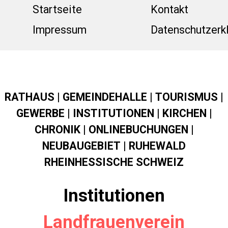
Direkt zum Seiteninhalt
Menü üb
Startseite
Kontakt
Impressum
Datenschutzerk
RATHAUS
|
GEMEINDEHALLE
|
TOURISMUS
|
GEWERBE
|
INSTITUTIONEN
|
KIRCHEN
|
CHRONIK
|
ONLINEBUCHUNGEN
|
NEUBAUGEBIET
|
RUHEWALD
RHEINHESSISCHE SCHWEIZ
Institutionen
Landfrauenverein