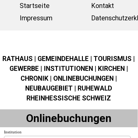
Direkt zum Seiteninhalt
Menü üb
Startseite
Kontakt
Impressum
Datenschutzerk
RATHAUS
|
GEMEINDEHALLE
|
TOURISMUS
|
GEWERBE
|
INSTITUTIONEN
|
KIRCHEN
|
CHRONIK
|
ONLINEBUCHUNGEN
|
NEUBAUGEBIET
|
RUHEWALD
RHEINHESSISCHE SCHWEIZ
Onlinebuchungen
Institution