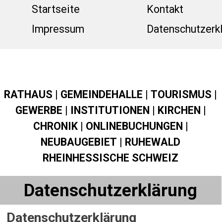
Direkt zum Seiteninhalt
Menü üb
Startseite
Kontakt
Impressum
Datenschutzerk
RATHAUS
|
GEMEINDEHALLE
|
TOURISMUS
|
GEWERBE
|
INSTITUTIONEN
|
KIRCHEN
|
CHRONIK
|
ONLINEBUCHUNGEN
|
NEUBAUGEBIET
|
RUHEWALD
RHEINHESSISCHE SCHWEIZ
Datenschutzerklärung
Datenschutzerklärung