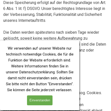
Diese Speicherung erfolgt auf der Rechtsgrundlage von Art.
6 Abs. 1 lit. f) DSGVO. Unser berechtigtes Interesse liegt in
der Verbesserung, Stabilität, Funktionalität und Sicherheit
unseres Internetauftritts.
Die Daten werden spätestens nach sieben Tage wieder
gelöscht, soweit keine weitere Aufbewahrung zu
Beweiszwecken erforderlich ist. Andernfalls sind die Daten
Wir verwenden auf unserer Website nur
bis zur endgültigen Klärung eines Vorfalls ganz oder
technisch notwendige Cookies, die für die
teilweise von der Löschung ausgenommen.
Funktion der Website erforderlich sind.
Weitere Informationen finden Sie in
Cookies
unserer
Datenschutzerklärung
. Sollten Sie
damit nicht einverstanden sein, drücken
a) Sitzungs-Cookies/Session-Cookies
Sie bitte nicht den Button "Einverstanden".
Sie können die Seite jederzeit verlassen.
Wir verwenden mit unserem Internetauftritt sog. Cookies.
Cookies sind kleine Textdateien oder andere
Einverstanden
Speichertechnologien, die durch den von Ihnen
eingesetzten Internet-Browser auf Ihrem Endgerät ablegt