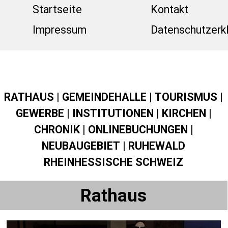
Direkt zum Seiteninhalt
Menü üb
Startseite
Kontakt
Impressum
Datenschutzerk
RATHAUS
|
GEMEINDEHALLE
|
TOURISMUS
|
GEWERBE
|
INSTITUTIONEN
|
KIRCHEN
|
CHRONIK
|
ONLINEBUCHUNGEN
|
NEUBAUGEBIET
|
RUHEWALD
RHEINHESSISCHE SCHWEIZ
Rathaus