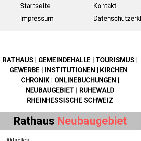
Direkt zum Seiteninhalt
Menü üb
Startseite
Kontakt
Impressum
Datenschutzerk
RATHAUS
|
GEMEINDEHALLE
|
TOURISMUS
|
GEWERBE
|
INSTITUTIONEN
|
KIRCHEN
|
CHRONIK
|
ONLINEBUCHUNGEN
|
NEUBAUGEBIET
|
RUHEWALD
RHEINHESSISCHE SCHWEIZ
Rathaus
Neubaugebiet
Aktuelles