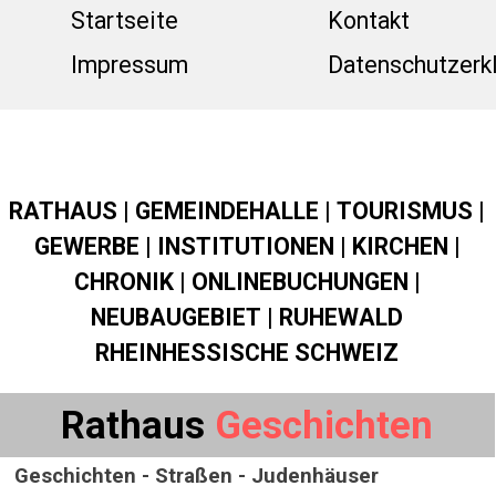
Direkt zum Seiteninhalt
Menü üb
Startseite
Kontakt
Impressum
Datenschutzerk
RATHAUS
|
GEMEINDEHALLE
|
TOURISMUS
|
GEWERBE
|
INSTITUTIONEN
|
KIRCHEN
|
CHRONIK
|
ONLINEBUCHUNGEN
|
NEUBAUGEBIET
|
RUHEWALD
RHEINHESSISCHE SCHWEIZ
Rathaus
Geschichten
Geschichten - Straßen - Judenhäuser