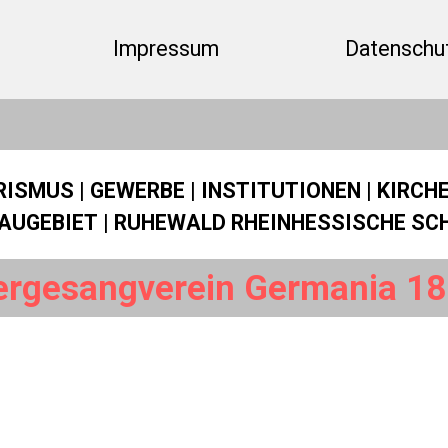
Menü überspringen
Impressum
Datenschut
RISMUS
|
GEWERBE
|
INSTITUTIONEN
|
KIRCH
AUGEBIET
|
RUHEWALD RHEINHESSISCHE SC
rgesangverein Germania 18